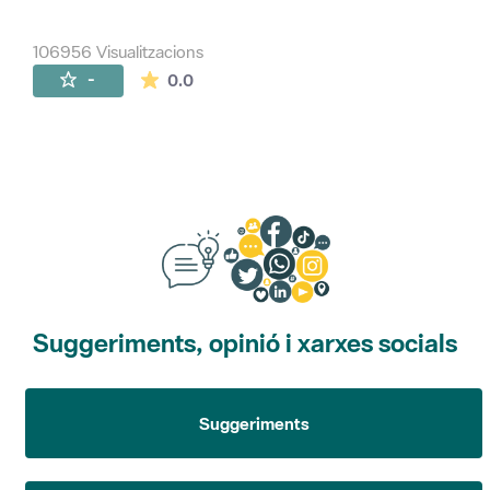
106956 Visualitzacions
La mitjana de les valoracions és de 0 estr
-
0.0
Suggeriments, opinió i xarxes socials
Suggeriments