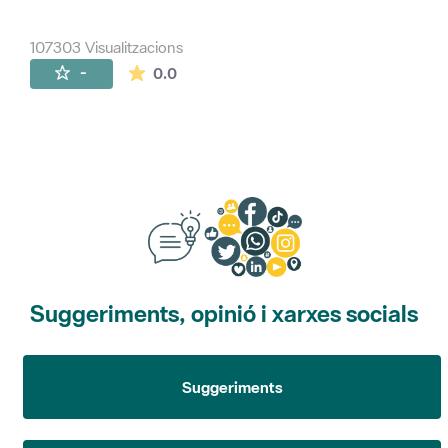
107303 Visualitzacions
La mitjana de les valoracions és de 0 estr
-
0.0
Suggeriments, opinió i xarxes socials
Suggeriments