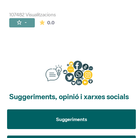
107482 Visualitzacions
La mitjana de les valoracions és de 0 estr
-
0.0
Suggeriments, opinió i xarxes socials
Suggeriments