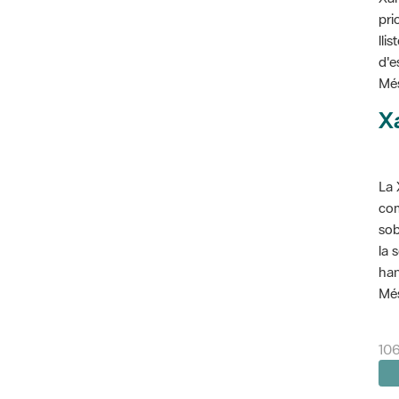
pri
lli
d'e
Més
X
La 
com
sob
la 
han
Més
106