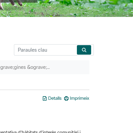
P&agrave;gines &ograve;rfenes
Detalls
Imprimeix
entativa d'hàbitats d'interès comunitàri i