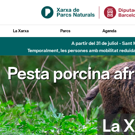
Salta al contingut principal
La Xarxa
Parcs
Agenda
A partir del 31 de juliol - Sa
Temporalment, les persones amb mobilitat reduïda n
Pesta porcina af
La X