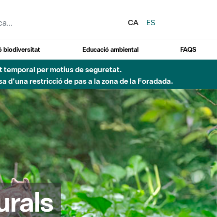
CA
ES
 biodiversitat
Educació ambiental
FAQS
ent temporal per motius de seguretat.
a d'una restricció de pas a la zona de la Foradada.
urals