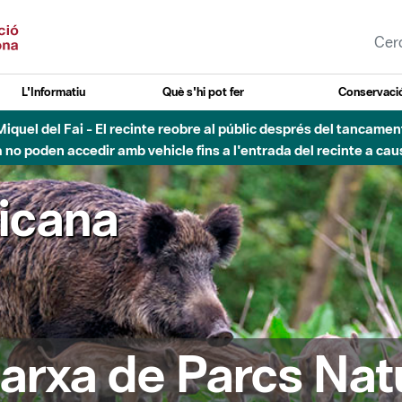
L'Informatiu
Què s'hi pot fer
Conservació
nt Miquel del Fai - El recinte reobre al públic després del tancam
o poden accedir amb vehicle fins a l'entrada del recinte a caus
ricana
arxa de Parcs Nat