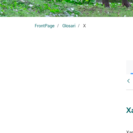
FrontPage
Glosari
X
Glo
X
Xar