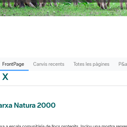
FrontPage
Canvis recents
Totes les pàgines
X
sari
arxa Natura 2000
xa a escala comunitària de llocs protegits. Inclou una mostra repres