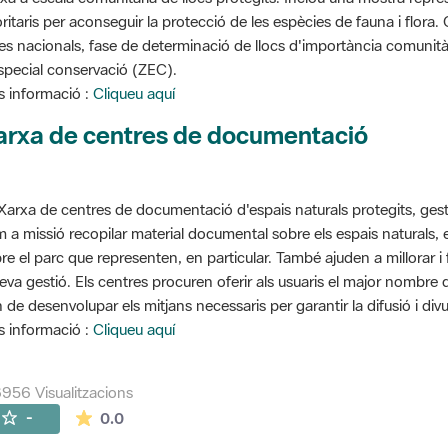
oritaris per aconseguir la protecció de les espècies de fauna i flora
stes nacionals, fase de determinació de llocs d'importància comunità
special conservació (ZEC).
 informació :
Cliqueu aquí
arxa de centres de documentació
Xarxa de centres de documentació d'espais naturals protegits, gest
 a missió recopilar material documental sobre els espais naturals,
re el parc que representen, en particular. També ajuden a millorar i f
seva gestió. Els centres procuren oferir als usuaris el major nombre
 de desenvolupar els mitjans necessaris per garantir la difusió i divu
 informació :
Cliqueu aquí
956 Visualitzacions
La mitjana de les valoracions és de 0 estrelles de
-
0.0