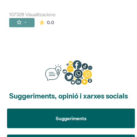
107328 Visualitzacions
La mitjana de les valoracions és de 0 estr
-
0.0
Suggeriments, opinió i xarxes socials
Suggeriments