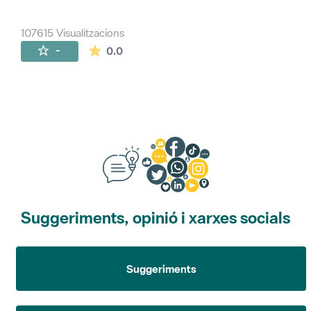
107615 Visualitzacions
La mitjana de les valoracions és de 0 estr
-
0.0
Suggeriments, opinió i xarxes socials
Suggeriments