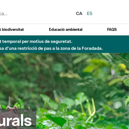
CA
ES
 biodiversitat
Educació ambiental
FAQS
ent temporal per motius de seguretat.
a d'una restricció de pas a la zona de la Foradada.
urals