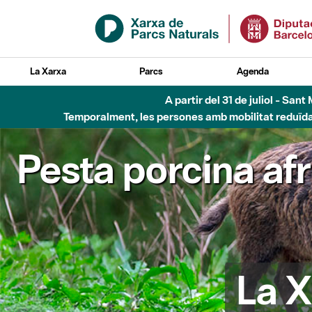
Salta al contingut principal
La Xarxa
Parcs
Agenda
A partir del 31 de juliol - Sa
Temporalment, les persones amb mobilitat reduïda n
Pesta porcina af
La X