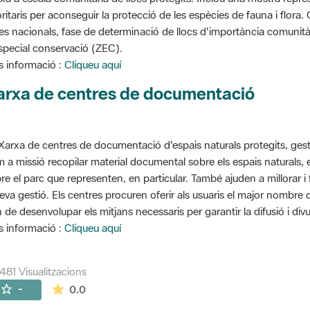
oritaris per aconseguir la protecció de les espècies de fauna i flora
stes nacionals, fase de determinació de llocs d'importància comunità
special conservació (ZEC).
 informació :
Cliqueu aquí
arxa de centres de documentació
Xarxa de centres de documentació d'espais naturals protegits, gest
 a missió recopilar material documental sobre els espais naturals,
re el parc que representen, en particular. També ajuden a millorar i f
seva gestió. Els centres procuren oferir als usuaris el major nombre
 de desenvolupar els mitjans necessaris per garantir la difusió i divu
 informació :
Cliqueu aquí
481 Visualitzacions
La mitjana de les valoracions és de 0 estrelles de
-
0.0