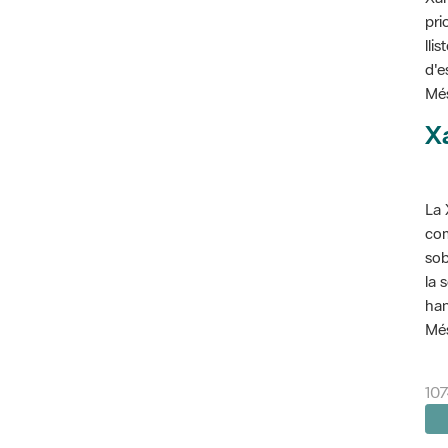
pri
lli
d'e
Més
X
La 
com
sob
la 
han
Més
107