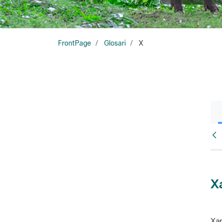
FrontPage
Glosari
X
Glo
X
Xar