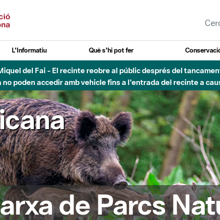
L'Informatiu
Què s'hi pot fer
Conservació
nt Miquel del Fai - El recinte reobre al públic després del tancam
o poden accedir amb vehicle fins a l'entrada del recinte a caus
ricana
arxa de Parcs Nat