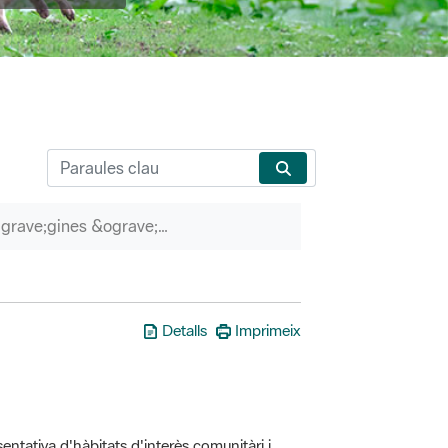
P&agrave;gines &ograve;rfenes
Detalls
Imprimeix
entativa d'hàbitats d'interès comunitàri i