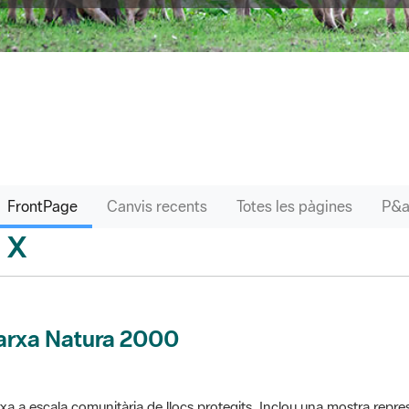
FrontPage
Canvis recents
Totes les pàgines
X
sari
arxa Natura 2000
xa a escala comunitària de llocs protegits. Inclou una mostra repres