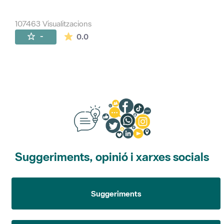
107463 Visualitzacions
La mitjana de les valoracions és de 0 estr
-
0.0
Suggeriments, opinió i xarxes socials
Suggeriments