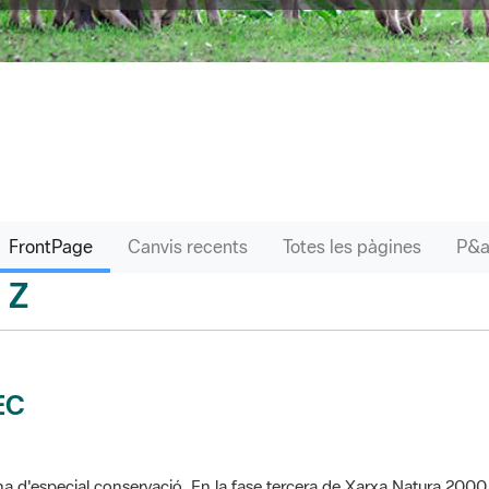
FrontPage
Canvis recents
Totes les pàgines
Z
sari
EC
a d'especial conservació. En la fase tercera de Xarxa Natura 2000 