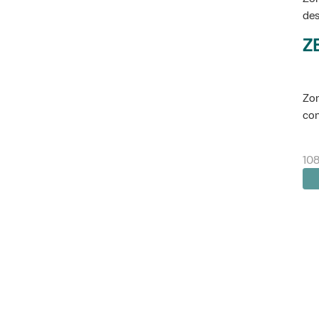
des
Z
Zon
con
108