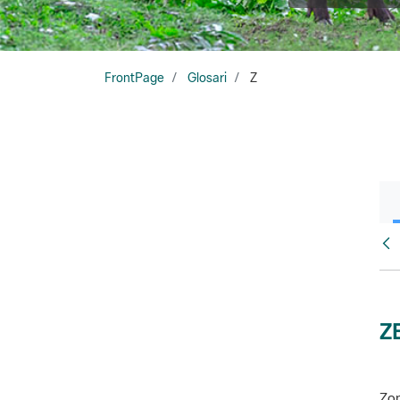
FrontPage
Glosari
Z
Glo
Z
Zon