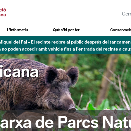
L'Informatiu
Què s'hi pot fer
Conservació
nt Miquel del Fai - El recinte reobre al públic després del tancam
o poden accedir amb vehicle fins a l'entrada del recinte a caus
ricana
arxa de Parcs Nat