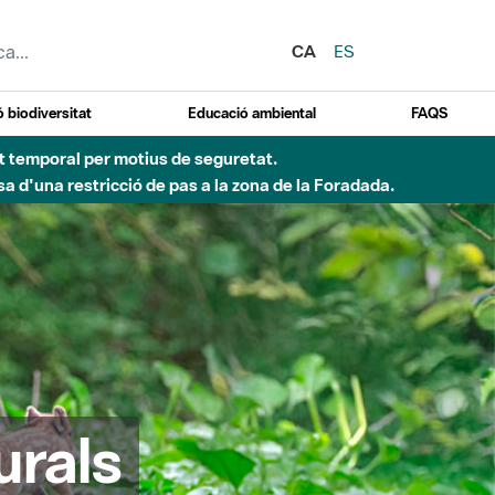
CA
ES
 biodiversitat
Educació ambiental
FAQS
ent temporal per motius de seguretat.
a d'una restricció de pas a la zona de la Foradada.
urals