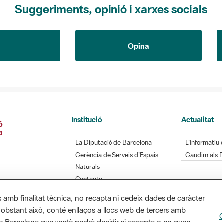
Suggeriments, opinió i xarxes socials
Opina
Institució
Actualitat
La Diputació de Barcelona
L'Informatiu 
Gerència de Serveis d'Espais
Gaudim als 
Naturals
Contacte
s amb finalitat tècnica, no recapta ni cedeix dades de caràcter
 obstant això, conté enllaços a llocs web de tercers amb
ó de Barcelona que vostè podrà decidir si accepta o no quan