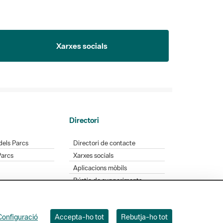
Xarxes socials
Directori
dels Parcs
Directori de contacte
Parcs
Xarxes socials
Aplicacions mòbils
Bústia de suggeriments
Opineu sobre els parcs
Configuració
Accepta-ho tot
Rebutja-ho tot