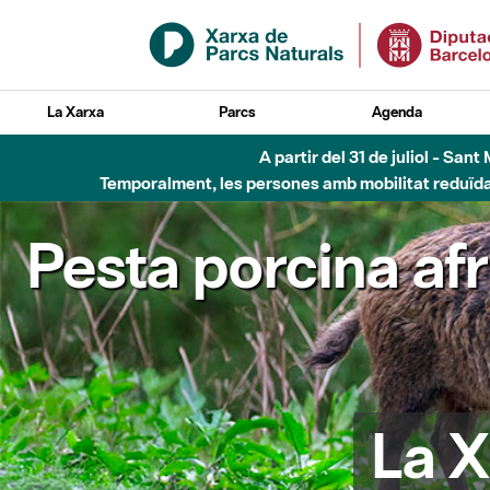
Salta al contingut principal
La Xarxa
Parcs
Agenda
A partir del 31 de juliol - Sa
Temporalment, les persones amb mobilitat reduïda n
Pesta porcina af
La X