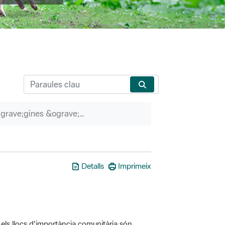
P&agrave;gines &ograve;rfenes
Detalls
Imprimeix
els llocs d'importància comunitària són