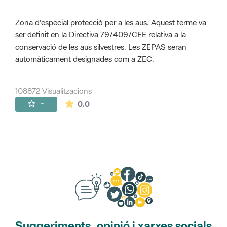
Zona d'especial protecció per a les aus. Aquest terme va
ser definit en la Directiva 79/409/CEE relativa a la
conservació de les aus silvestres. Les ZEPAS seran
automàticament designades com a ZEC.
108872 Visualitzacions
La mitjana de les valoracions és de 0 estr
-
0.0
Suggeriments, opinió i xarxes socials