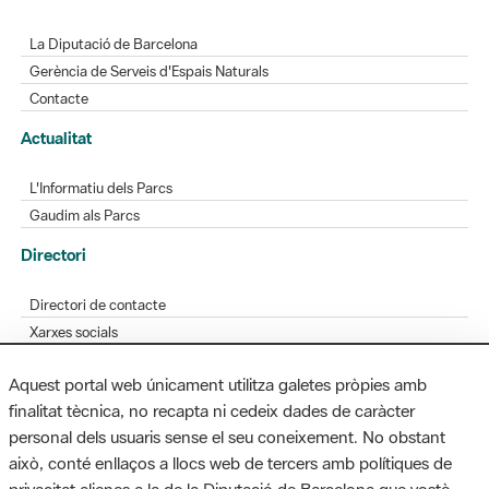
La Diputació de Barcelona
Gerència de Serveis d'Espais Naturals
Contacte
Actualitat
L'Informatiu dels Parcs
Gaudim als Parcs
Directori
Directori de contacte
Xarxes socials
Aplicacions mòbils
Aquest portal web únicament utilitza galetes pròpies amb
Bústia de suggeriments
finalitat tècnica, no recapta ni cedeix dades de caràcter
Opineu sobre els parcs
personal dels usuaris sense el seu coneixement. No obstant
això, conté enllaços a llocs web de tercers amb polítiques de