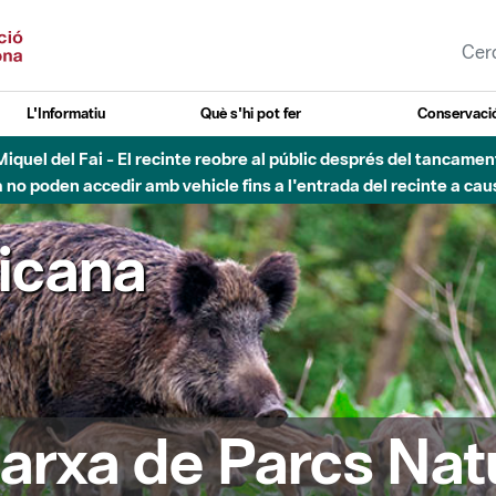
L'Informatiu
Què s'hi pot fer
Conservació
nt Miquel del Fai - El recinte reobre al públic després del tancam
o poden accedir amb vehicle fins a l'entrada del recinte a caus
ricana
arxa de Parcs Nat