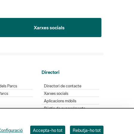
Xarxes socials
Directori
dels Parcs
Directori de contacte
Parcs
Xarxes socials
Aplicacions mòbils
Bústia de suggeriments
Opineu sobre els parcs
Configuració
Accepta-ho tot
Rebutja-ho tot