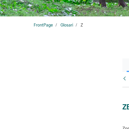
FrontPage
Glosari
Z
Glo
Z
Zon