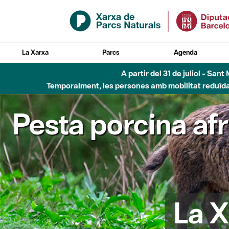
Salta al contingut principal
La Xarxa
Parcs
Agenda
A partir del 31 de juliol - Sa
Temporalment, les persones amb mobilitat reduïda n
Pesta porcina af
La X