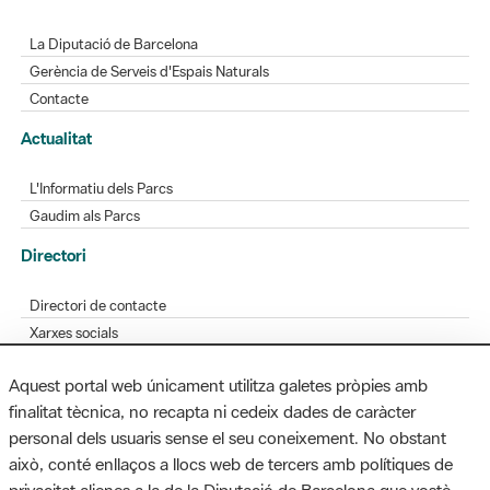
La Diputació de Barcelona
Gerència de Serveis d'Espais Naturals
Contacte
Actualitat
L'Informatiu dels Parcs
Gaudim als Parcs
Directori
Directori de contacte
Xarxes socials
Aplicacions mòbils
Aquest portal web únicament utilitza galetes pròpies amb
Bústia de suggeriments
finalitat tècnica, no recapta ni cedeix dades de caràcter
Opineu sobre els parcs
personal dels usuaris sense el seu coneixement. No obstant
això, conté enllaços a llocs web de tercers amb polítiques de