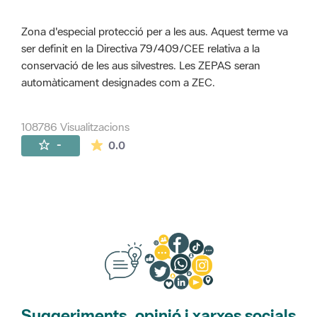
Zona d'especial protecció per a les aus. Aquest terme va
ser definit en la Directiva 79/409/CEE relativa a la
conservació de les aus silvestres. Les ZEPAS seran
automàticament designades com a ZEC.
108786 Visualitzacions
La mitjana de les valoracions és de 0 estr
-
0.0
Suggeriments, opinió i xarxes socials