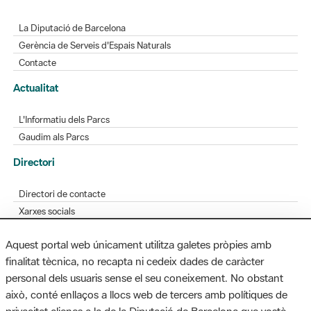
La Diputació de Barcelona
Gerència de Serveis d'Espais Naturals
Contacte
Actualitat
L'Informatiu dels Parcs
Gaudim als Parcs
Directori
Directori de contacte
Xarxes socials
Aplicacions mòbils
Aquest portal web únicament utilitza galetes pròpies amb
Bústia de suggeriments
finalitat tècnica, no recapta ni cedeix dades de caràcter
Opineu sobre els parcs
personal dels usuaris sense el seu coneixement. No obstant
això, conté enllaços a llocs web de tercers amb polítiques de