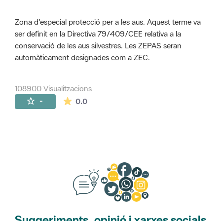
Zona d'especial protecció per a les aus. Aquest terme va
ser definit en la Directiva 79/409/CEE relativa a la
conservació de les aus silvestres. Les ZEPAS seran
automàticament designades com a ZEC.
108900 Visualitzacions
La mitjana de les valoracions és de 0 estr
-
0.0
Suggeriments, opinió i xarxes socials