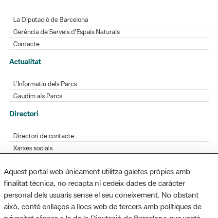
La Diputació de Barcelona
Gerència de Serveis d'Espais Naturals
Contacte
Actualitat
L'Informatiu dels Parcs
Gaudim als Parcs
Directori
Directori de contacte
Xarxes socials
Aplicacions mòbils
Aquest portal web únicament utilitza galetes pròpies amb
Bústia de suggeriments
finalitat tècnica, no recapta ni cedeix dades de caràcter
Opineu sobre els parcs
personal dels usuaris sense el seu coneixement. No obstant
això, conté enllaços a llocs web de tercers amb polítiques de