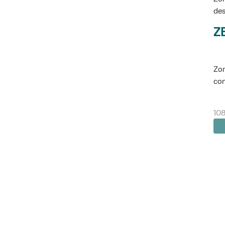
des
Z
Zon
con
108