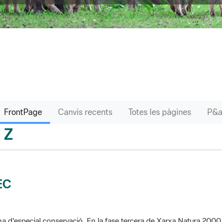
FrontPage
Canvis recents
Totes les pàgines
Z
sari
EC
a d'especial conservació. En la fase tercera de Xarxa Natura 2000 