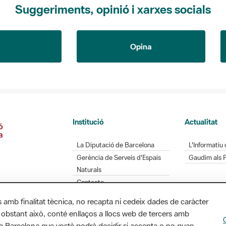
Suggeriments, opinió i xarxes socials
Opina
Institució
Actualitat
La Diputació de Barcelona
L'Informatiu 
Gerència de Serveis d'Espais
Gaudim als 
Naturals
Contacte
s amb finalitat tècnica, no recapta ni cedeix dades de caràcter
 obstant això, conté enllaços a llocs web de tercers amb
ó de Barcelona que vostè podrà decidir si accepta o no quan