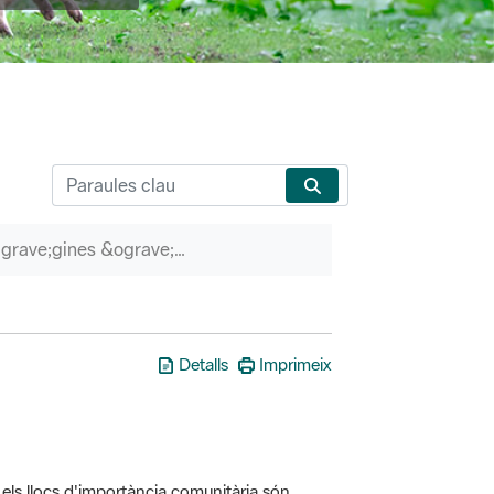
P&agrave;gines &ograve;rfenes
Detalls
Imprimeix
els llocs d'importància comunitària són