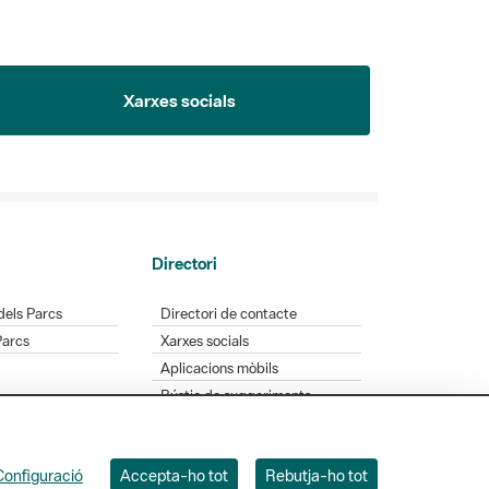
Xarxes socials
Directori
dels Parcs
Directori de contacte
Parcs
Xarxes socials
Aplicacions mòbils
Bústia de suggeriments
Opineu sobre els parcs
Configuració
Accepta-ho tot
Rebutja-ho tot