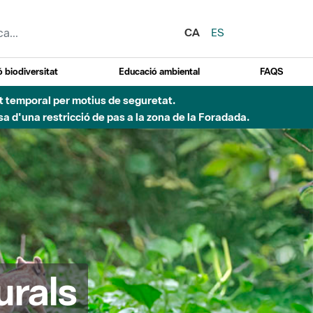
CA
ES
 biodiversitat
Educació ambiental
FAQS
ent temporal per motius de seguretat.
a d'una restricció de pas a la zona de la Foradada.
urals