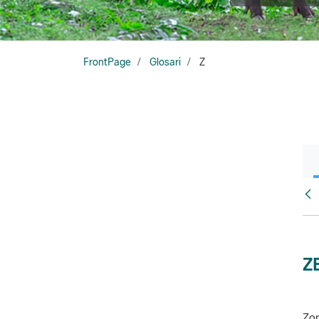
FrontPage
Glosari
Z
Glo
Z
Zon