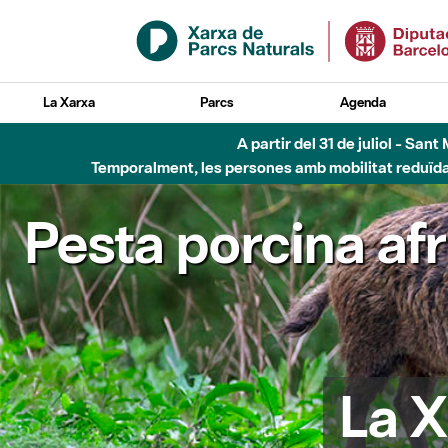
Salta al contingut principal
La Xarxa
Parcs
Agenda
A partir del 31 de juliol - Sa
Temporalment, les persones amb mobilitat reduïda n
Pesta porcina af
La X