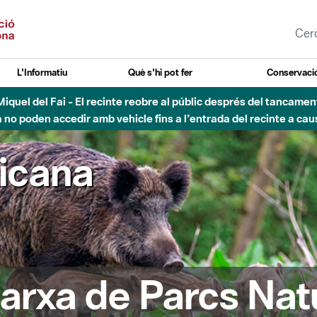
L'Informatiu
Què s'hi pot fer
Conservació
nt Miquel del Fai - El recinte reobre al públic després del tancam
o poden accedir amb vehicle fins a l'entrada del recinte a caus
ricana
arxa de Parcs Nat