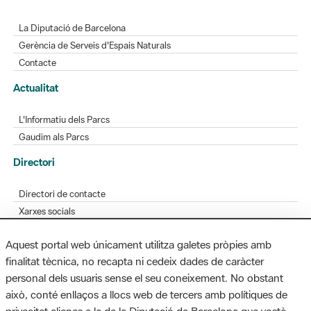
La Diputació de Barcelona
Gerència de Serveis d'Espais Naturals
Contacte
Actualitat
L'Informatiu dels Parcs
Gaudim als Parcs
Directori
Directori de contacte
Xarxes socials
Aplicacions mòbils
Aquest portal web únicament utilitza galetes pròpies amb
Bústia de suggeriments
finalitat tècnica, no recapta ni cedeix dades de caràcter
Opineu sobre els parcs
personal dels usuaris sense el seu coneixement. No obstant
això, conté enllaços a llocs web de tercers amb polítiques de