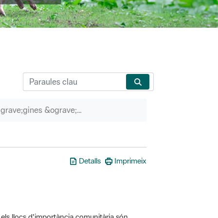
P&agrave;gines &ograve;rfenes
Detalls
Imprimeix
els llocs d'importància comunitària són