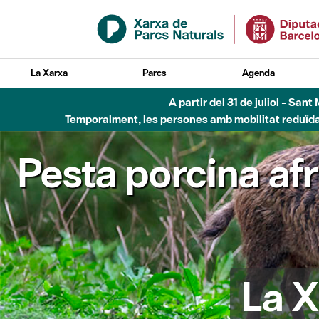
Salta al contingut principal
La Xarxa
Parcs
Agenda
A partir del 31 de juliol - Sa
Temporalment, les persones amb mobilitat reduïda n
Pesta porcina af
La X