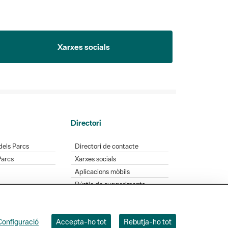
Xarxes socials
Directori
dels Parcs
Directori de contacte
Parcs
Xarxes socials
Aplicacions mòbils
Bústia de suggeriments
Opineu sobre els parcs
Configuració
Accepta-ho tot
Rebutja-ho tot