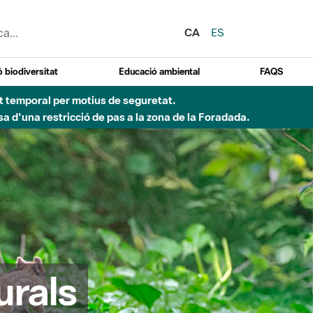
CA
ES
 biodiversitat
Educació ambiental
FAQS
ent temporal per motius de seguretat.
a d'una restricció de pas a la zona de la Foradada.
urals