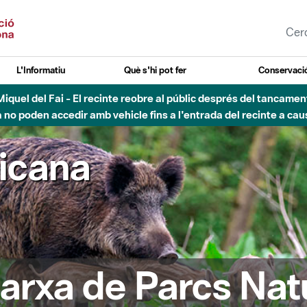
L'Informatiu
Què s'hi pot fer
Conservació
nt Miquel del Fai - El recinte reobre al públic després del tancam
o poden accedir amb vehicle fins a l'entrada del recinte a caus
ricana
arxa de Parcs Nat