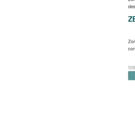
des
Z
Zon
con
108