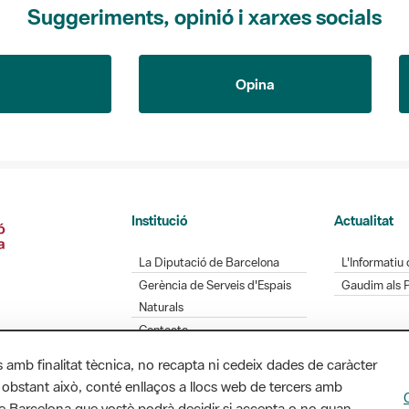
Suggeriments, opinió i xarxes socials
Opina
Institució
Actualitat
La Diputació de Barcelona
L'Informatiu 
Gerència de Serveis d'Espais
Gaudim als 
Naturals
Contacte
s amb finalitat tècnica, no recapta ni cedeix dades de caràcter
 obstant això, conté enllaços a llocs web de tercers amb
ó de Barcelona que vostè podrà decidir si accepta o no quan