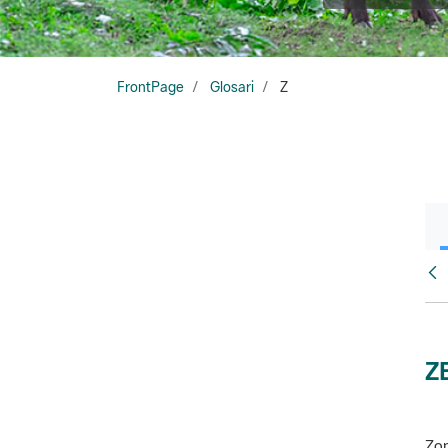
FrontPage
Glosari
Z
Glo
Z
Zon