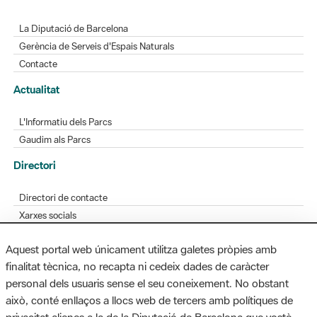
La Diputació de Barcelona
Gerència de Serveis d'Espais Naturals
Contacte
Actualitat
L'Informatiu dels Parcs
Gaudim als Parcs
Directori
Directori de contacte
Xarxes socials
Aplicacions mòbils
Aquest portal web únicament utilitza galetes pròpies amb
Bústia de suggeriments
finalitat tècnica, no recapta ni cedeix dades de caràcter
Opineu sobre els parcs
personal dels usuaris sense el seu coneixement. No obstant
això, conté enllaços a llocs web de tercers amb polítiques de