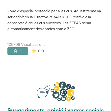
Zona d'especial protecció per a les aus. Aquest terme va
ser definit en la Directiva 79/409/CEE relativa a la
conservació de les aus silvestres. Les ZEPAS seran
automàticament designades com a ZEC.
108708 Visualitzacions
La mitjana de les valoracions és de 0 estr
-
0.0
Suggeriments, opinió i xarxes socials