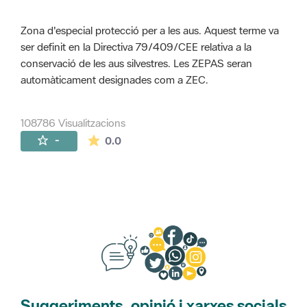
Zona d'especial protecció per a les aus. Aquest terme va
ser definit en la Directiva 79/409/CEE relativa a la
conservació de les aus silvestres. Les ZEPAS seran
automàticament designades com a ZEC.
108786 Visualitzacions
La mitjana de les valoracions és de 0 estr
-
0.0
Suggeriments, opinió i xarxes socials