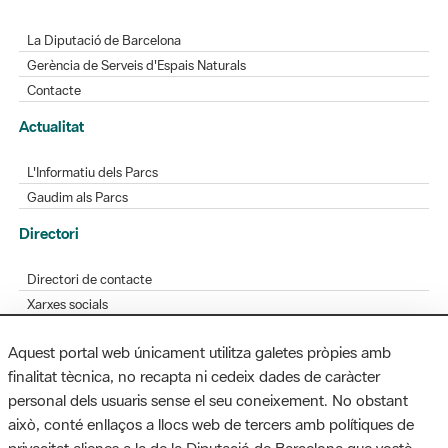
La Diputació de Barcelona
Gerència de Serveis d'Espais Naturals
Contacte
Actualitat
L'Informatiu dels Parcs
Gaudim als Parcs
Directori
Directori de contacte
Xarxes socials
Aplicacions mòbils
Aquest portal web únicament utilitza galetes pròpies amb
Bústia de suggeriments
finalitat tècnica, no recapta ni cedeix dades de caràcter
Opineu sobre els parcs
personal dels usuaris sense el seu coneixement. No obstant
això, conté enllaços a llocs web de tercers amb polítiques de