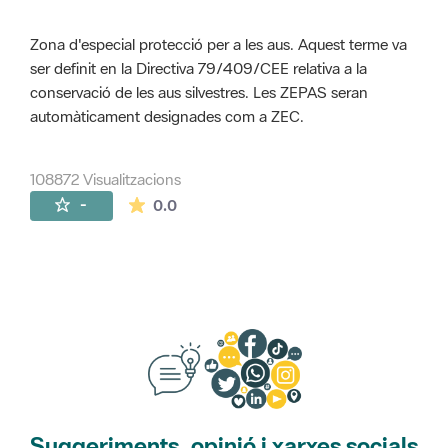
Zona d'especial protecció per a les aus. Aquest terme va
ser definit en la Directiva 79/409/CEE relativa a la
conservació de les aus silvestres. Les ZEPAS seran
automàticament designades com a ZEC.
108872 Visualitzacions
La mitjana de les valoracions és de 0 estr
-
0.0
Suggeriments, opinió i xarxes socials