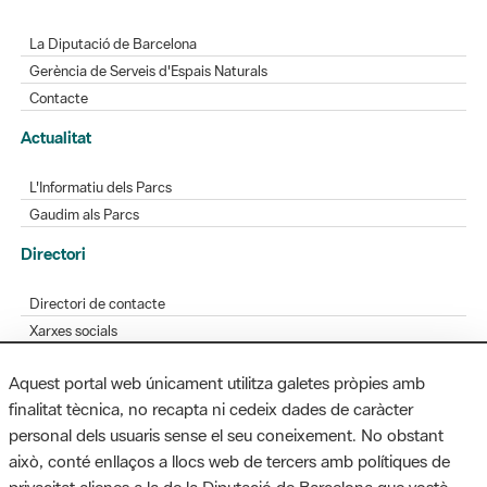
La Diputació de Barcelona
Gerència de Serveis d'Espais Naturals
Contacte
Actualitat
L'Informatiu dels Parcs
Gaudim als Parcs
Directori
Directori de contacte
Xarxes socials
Aplicacions mòbils
Aquest portal web únicament utilitza galetes pròpies amb
Bústia de suggeriments
finalitat tècnica, no recapta ni cedeix dades de caràcter
Opineu sobre els parcs
personal dels usuaris sense el seu coneixement. No obstant
això, conté enllaços a llocs web de tercers amb polítiques de