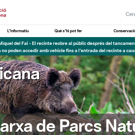
L'Informatiu
Què s'hi pot fer
Conservació
nt Miquel del Fai - El recinte reobre al públic després del tancam
o poden accedir amb vehicle fins a l'entrada del recinte a caus
ricana
arxa de Parcs Nat