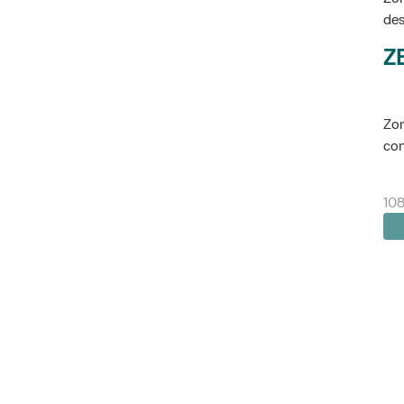
des
Z
Zon
con
108