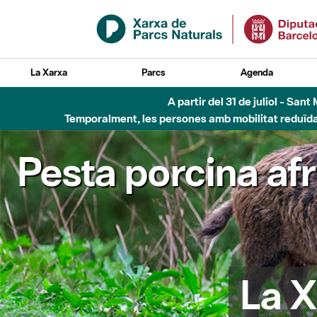
Salta al contingut principal
La Xarxa
Parcs
Agenda
A partir del 31 de juliol - Sa
Temporalment, les persones amb mobilitat reduïda n
Pesta porcina af
La X