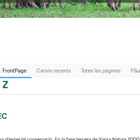
FrontPage
Canvis recents
Totes les pàgines
Z
sari
EC
a d'especial conservació. En la fase tercera de Xarxa Natura 2000 