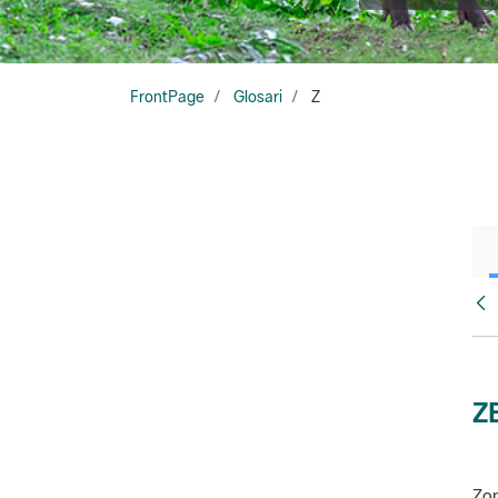
FrontPage
Glosari
Z
Glo
Z
Zon