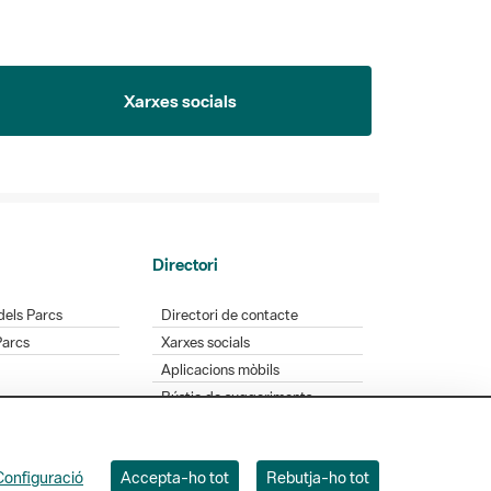
Xarxes socials
Directori
dels Parcs
Directori de contacte
Parcs
Xarxes socials
Aplicacions mòbils
Bústia de suggeriments
Opineu sobre els parcs
Configuració
Accepta-ho tot
Rebutja-ho tot