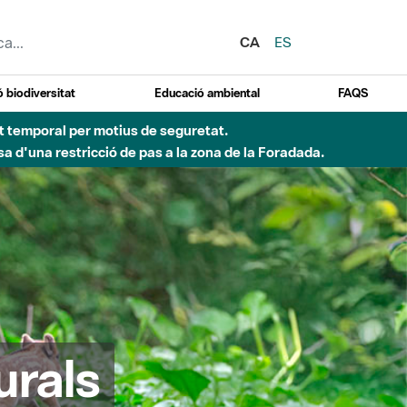
CA
ES
 biodiversitat
Educació ambiental
FAQS
ent temporal per motius de seguretat.
a d'una restricció de pas a la zona de la Foradada.
urals