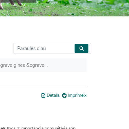
P&agrave;gines &ograve;rfenes
Detalls
Imprimeix
els llocs d'importància comunitària són