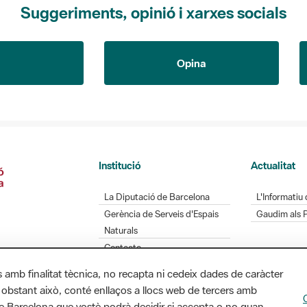
Suggeriments, opinió i xarxes socials
Opina
Institució
Actualitat
La Diputació de Barcelona
L'Informatiu 
Gerència de Serveis d'Espais
Gaudim als 
Naturals
Contacte
s amb finalitat tècnica, no recapta ni cedeix dades de caràcter
 obstant això, conté enllaços a llocs web de tercers amb
ó de Barcelona que vostè podrà decidir si accepta o no quan