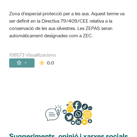
Zona d'especial protecció per a les aus. Aquest terme va
ser definit en la Directiva 79/409/CEE relativa a la
conservació de les aus silvestres. Les ZEPAS seran
automàticament designades com a ZEC.
108573 Visualitzacions
La mitjana de les valoracions és de 0 estr
-
0.0
Suggeriments, opinió i xarxes socials