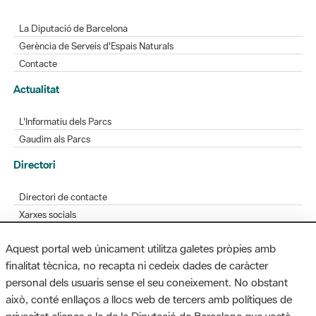
La Diputació de Barcelona
Gerència de Serveis d'Espais Naturals
Contacte
Actualitat
L'Informatiu dels Parcs
Gaudim als Parcs
Directori
Directori de contacte
Xarxes socials
Aplicacions mòbils
Aquest portal web únicament utilitza galetes pròpies amb
Bústia de suggeriments
finalitat tècnica, no recapta ni cedeix dades de caràcter
Opineu sobre els parcs
personal dels usuaris sense el seu coneixement. No obstant
això, conté enllaços a llocs web de tercers amb polítiques de