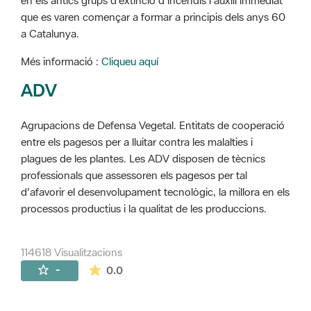
en els antics grups d'extinció d'incendis i auxili immediat
que es varen començar a formar a principis dels anys 60
a Catalunya.
Més informació :
Cliqueu aquí
ADV
Agrupacions de Defensa Vegetal. Entitats de cooperació
entre els pagesos per a lluitar contra les malalties i
plagues de les plantes. Les ADV disposen de tècnics
professionals que assessoren els pagesos per tal
d'afavorir el desenvolupament tecnològic, la millora en els
processos productius i la qualitat de les produccions.
114618 Visualitzacions
La mitjana de les valoracions és de 0 estr
-
0.0