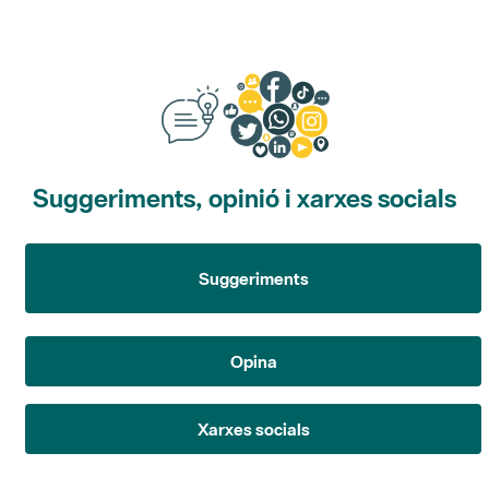
Suggeriments, opinió i xarxes socials
Suggeriments
Opina
Xarxes socials