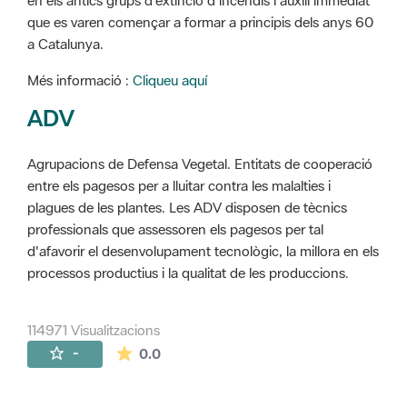
en els antics grups d'extinció d'incendis i auxili immediat
que es varen començar a formar a principis dels anys 60
a Catalunya.
Més informació :
Cliqueu aquí
ADV
Agrupacions de Defensa Vegetal. Entitats de cooperació
entre els pagesos per a lluitar contra les malalties i
plagues de les plantes. Les ADV disposen de tècnics
professionals que assessoren els pagesos per tal
d'afavorir el desenvolupament tecnològic, la millora en els
processos productius i la qualitat de les produccions.
114971 Visualitzacions
La mitjana de les valoracions és de 0 estr
-
0.0