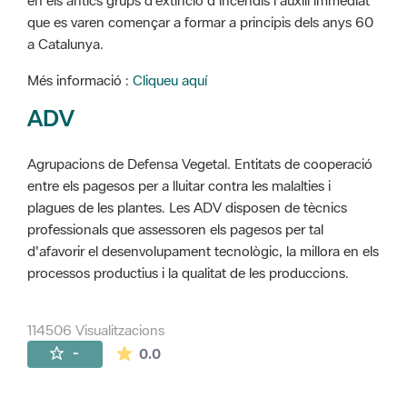
en els antics grups d'extinció d'incendis i auxili immediat
que es varen començar a formar a principis dels anys 60
a Catalunya.
Més informació :
Cliqueu aquí
ADV
Agrupacions de Defensa Vegetal. Entitats de cooperació
entre els pagesos per a lluitar contra les malalties i
plagues de les plantes. Les ADV disposen de tècnics
professionals que assessoren els pagesos per tal
d'afavorir el desenvolupament tecnològic, la millora en els
processos productius i la qualitat de les produccions.
114506 Visualitzacions
La mitjana de les valoracions és de 0 estr
-
0.0