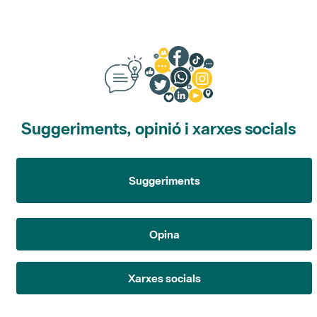
Suggeriments, opinió i xarxes socials
Suggeriments
Opina
Xarxes socials