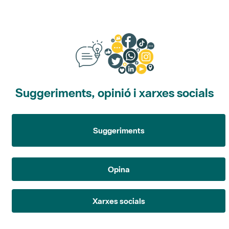
Suggeriments, opinió i xarxes socials
Suggeriments
Opina
Xarxes socials