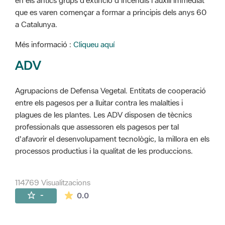
en els antics grups d'extinció d'incendis i auxili immediat
que es varen començar a formar a principis dels anys 60
a Catalunya.
Més informació :
Cliqueu aquí
ADV
Agrupacions de Defensa Vegetal. Entitats de cooperació
entre els pagesos per a lluitar contra les malalties i
plagues de les plantes. Les ADV disposen de tècnics
professionals que assessoren els pagesos per tal
d'afavorir el desenvolupament tecnològic, la millora en els
processos productius i la qualitat de les produccions.
114769 Visualitzacions
La mitjana de les valoracions és de 0 estr
-
0.0