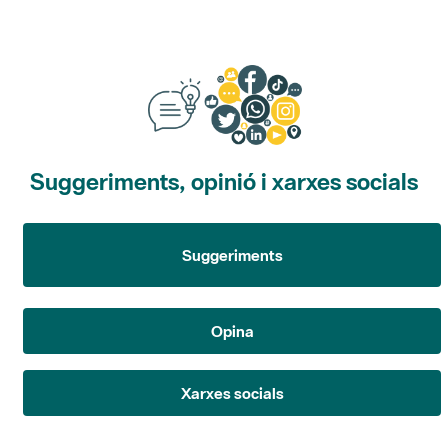
Suggeriments, opinió i xarxes socials
Suggeriments
Opina
Xarxes socials