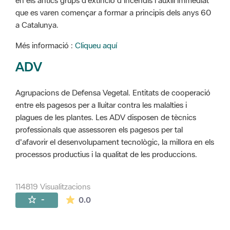
en els antics grups d'extinció d'incendis i auxili immediat
que es varen començar a formar a principis dels anys 60
a Catalunya.
Més informació :
Cliqueu aquí
ADV
Agrupacions de Defensa Vegetal. Entitats de cooperació
entre els pagesos per a lluitar contra les malalties i
plagues de les plantes. Les ADV disposen de tècnics
professionals que assessoren els pagesos per tal
d'afavorir el desenvolupament tecnològic, la millora en els
processos productius i la qualitat de les produccions.
114819 Visualitzacions
La mitjana de les valoracions és de 0 estr
-
0.0