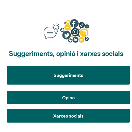
Suggeriments, opinió i xarxes socials
Suggeriments
Opina
Xarxes socials