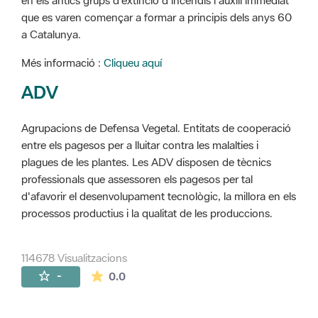
en els antics grups d'extinció d'incendis i auxili immediat
que es varen començar a formar a principis dels anys 60
a Catalunya.
Més informació :
Cliqueu aquí
ADV
Agrupacions de Defensa Vegetal. Entitats de cooperació
entre els pagesos per a lluitar contra les malalties i
plagues de les plantes. Les ADV disposen de tècnics
professionals que assessoren els pagesos per tal
d'afavorir el desenvolupament tecnològic, la millora en els
processos productius i la qualitat de les produccions.
114678 Visualitzacions
La mitjana de les valoracions és de 0 estr
-
0.0