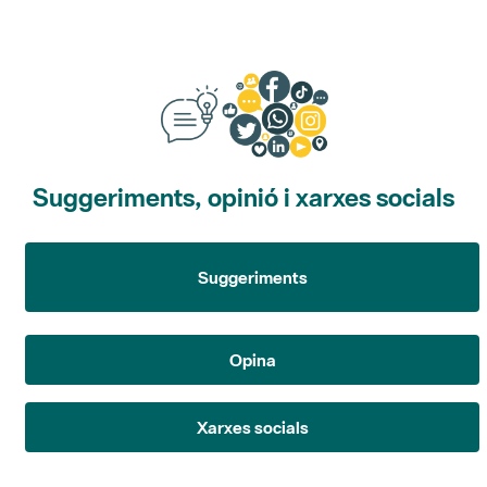
Suggeriments, opinió i xarxes socials
Suggeriments
Opina
Xarxes socials