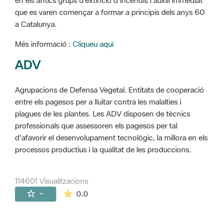
en els antics grups d'extinció d'incendis i auxili immediat
que es varen començar a formar a principis dels anys 60
a Catalunya.
Més informació :
Cliqueu aquí
ADV
Agrupacions de Defensa Vegetal. Entitats de cooperació
entre els pagesos per a lluitar contra les malalties i
plagues de les plantes. Les ADV disposen de tècnics
professionals que assessoren els pagesos per tal
d'afavorir el desenvolupament tecnològic, la millora en els
processos productius i la qualitat de les produccions.
114601 Visualitzacions
La mitjana de les valoracions és de 0 estr
-
0.0