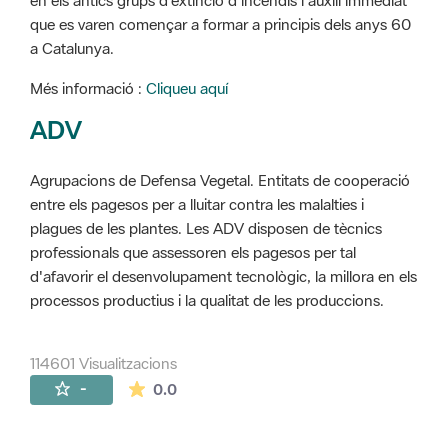
en els antics grups d'extinció d'incendis i auxili immediat
que es varen començar a formar a principis dels anys 60
a Catalunya.
Més informació :
Cliqueu aquí
ADV
Agrupacions de Defensa Vegetal. Entitats de cooperació
entre els pagesos per a lluitar contra les malalties i
plagues de les plantes. Les ADV disposen de tècnics
professionals que assessoren els pagesos per tal
d'afavorir el desenvolupament tecnològic, la millora en els
processos productius i la qualitat de les produccions.
114601 Visualitzacions
La mitjana de les valoracions és de 0 estr
-
0.0