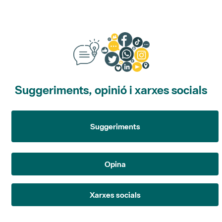
Suggeriments, opinió i xarxes socials
Suggeriments
Opina
Xarxes socials