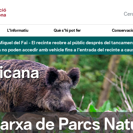
L'Informatiu
Què s'hi pot fer
Conservació
nt Miquel del Fai - El recinte reobre al públic després del tancam
o poden accedir amb vehicle fins a l'entrada del recinte a caus
ricana
arxa de Parcs Nat