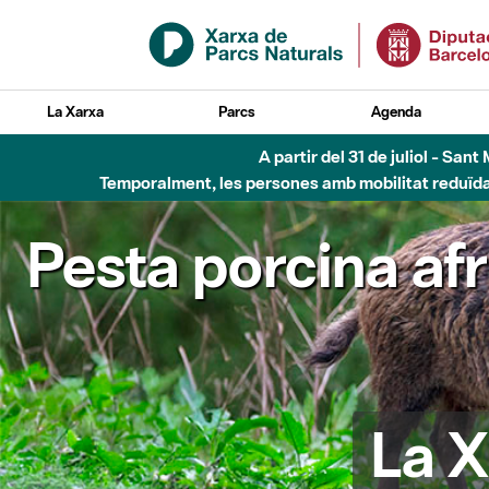
Salta al contingut principal
La Xarxa
Parcs
Agenda
A partir del 31 de juliol - Sa
Temporalment, les persones amb mobilitat reduïda n
Pesta porcina af
La X