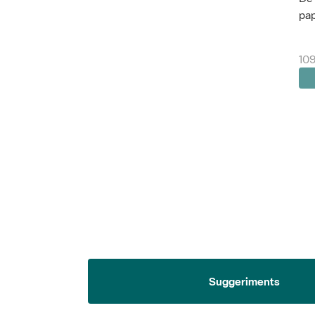
pap
109
Suggeriments