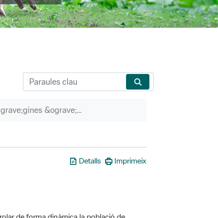
P&agrave;gines &ograve;rfenes
Detalls
Imprimeix
olar de forma dinàmica la població de