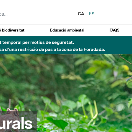
CA
ES
 biodiversitat
Educació ambiental
FAQS
ent temporal per motius de seguretat.
a d'una restricció de pas a la zona de la Foradada.
urals