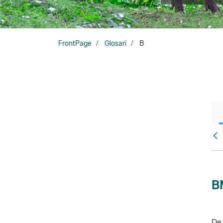
FrontPage
Glosari
B
Glo
B
De 