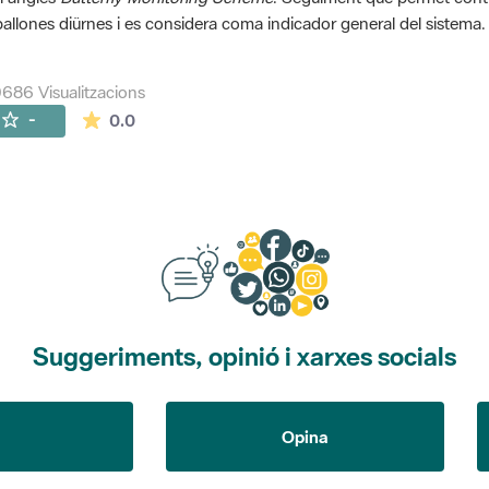
allones diürnes i es considera coma indicador general del sistema.
686 Visualitzacions
La mitjana de les valoracions és de 0 estrelles de
-
0.0
Suggeriments, opinió i xarxes socials
Opina