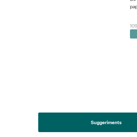
pap
109
Suggeriments