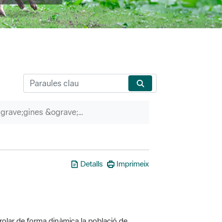
P&agrave;gines &ograve;rfenes
Detalls
Imprimeix
olar de forma dinàmica la població de