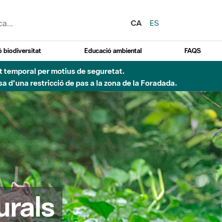
CA
ES
 biodiversitat
Educació ambiental
FAQS
ent temporal per motius de seguretat.
a d'una restricció de pas a la zona de la Foradada.
urals