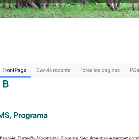
FrontPage
Canvis recents
Totes les pàgines
B
sari
MS, Programa
l'anglès
Butterfly Monitoring Scheme
. Seguiment que permet contr