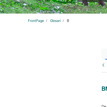
FrontPage
Glosari
B
Glo
B
De 