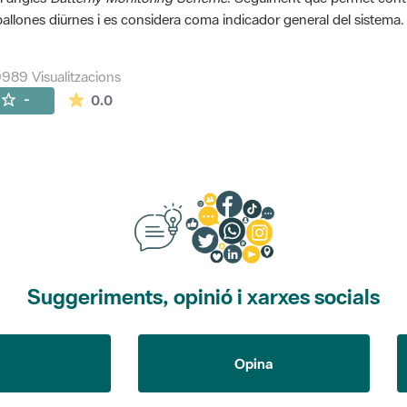
allones diürnes i es considera coma indicador general del sistema.
989 Visualitzacions
La mitjana de les valoracions és de 0 estrelles de
-
0.0
Suggeriments, opinió i xarxes socials
Opina