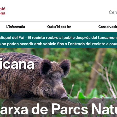
L'Informatiu
Què s'hi pot fer
Conservació
nt Miquel del Fai - El recinte reobre al públic després del tancam
o poden accedir amb vehicle fins a l'entrada del recinte a caus
ricana
arxa de Parcs Nat