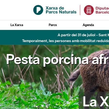
Salta al contingut principal
La Xarxa
Parcs
Agenda
A partir del 31 de juliol - Sa
Temporalment, les persones amb mobilitat reduïda n
Pesta porcina af
La X