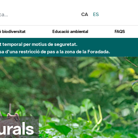
CA
ES
 biodiversitat
Educació ambiental
FAQS
ent temporal per motius de seguretat.
a d'una restricció de pas a la zona de la Foradada.
urals