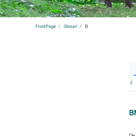
FrontPage
Glosari
B
Glo
B
De 