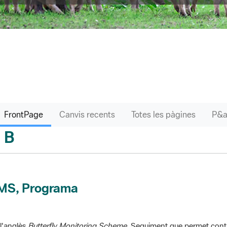
FrontPage
Canvis recents
Totes les pàgines
B
sari
MS, Programa
l'anglès
Butterfly Monitoring Scheme
. Seguiment que permet contr