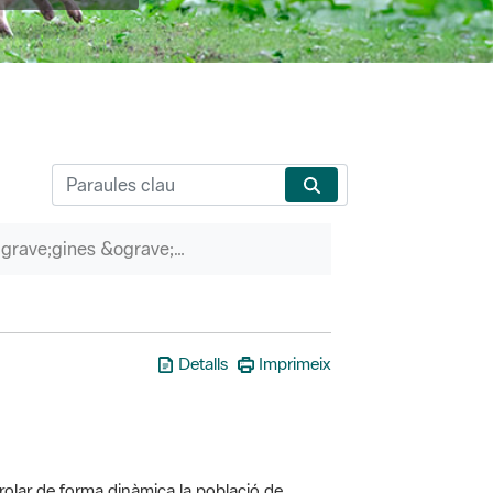
P&agrave;gines &ograve;rfenes
Detalls
Imprimeix
olar de forma dinàmica la població de