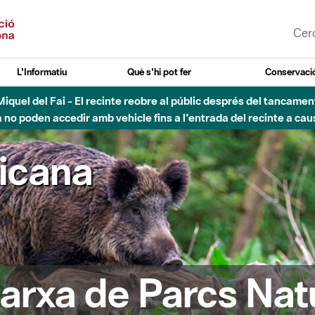
L'Informatiu
Què s'hi pot fer
Conservació
nt Miquel del Fai - El recinte reobre al públic després del tancam
o poden accedir amb vehicle fins a l'entrada del recinte a caus
ricana
arxa de Parcs Nat