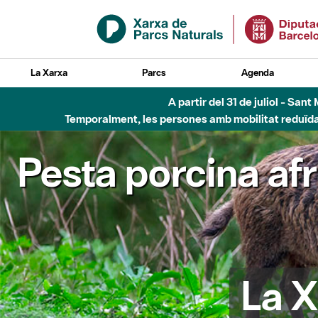
Salta al contingut principal
La Xarxa
Parcs
Agenda
A partir del 31 de juliol - Sa
Temporalment, les persones amb mobilitat reduïda n
Pesta porcina af
La X