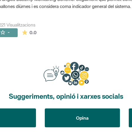
allones diürnes i es considera coma indicador general del sistema.
221 Visualitzacions
La mitjana de les valoracions és de 0 estrelles de
-
0.0
Suggeriments, opinió i xarxes socials
Opina