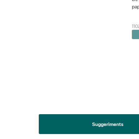
pap
110
Suggeriments