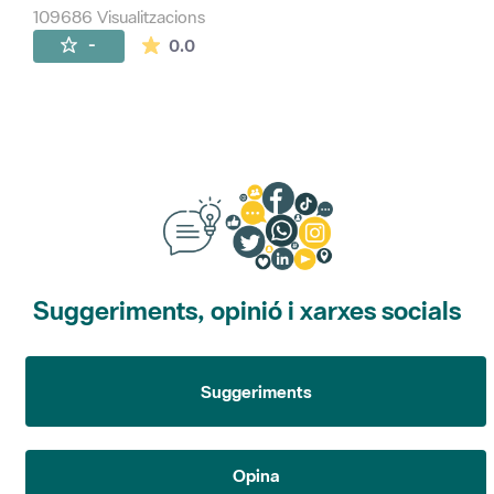
109686 Visualitzacions
La mitjana de les valoracions és de 0 estr
-
0.0
Suggeriments, opinió i xarxes socials
Suggeriments
Opina