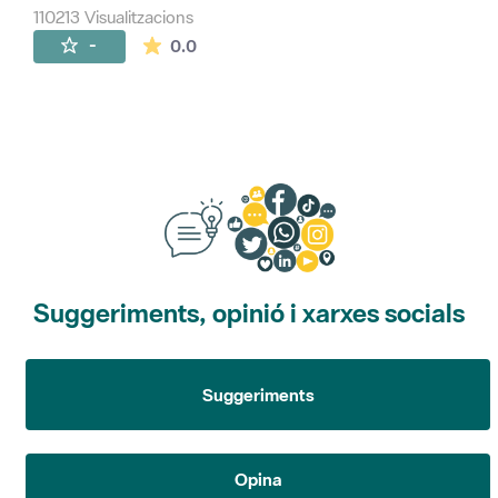
110213 Visualitzacions
La mitjana de les valoracions és de 0 estr
-
0.0
Suggeriments, opinió i xarxes socials
Suggeriments
Opina