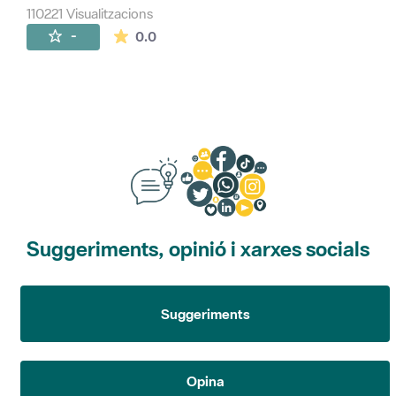
110221 Visualitzacions
La mitjana de les valoracions és de 0 estr
-
0.0
Suggeriments, opinió i xarxes socials
Suggeriments
Opina