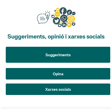
Suggeriments, opinió i xarxes socials
Suggeriments
Opina
Xarxes socials