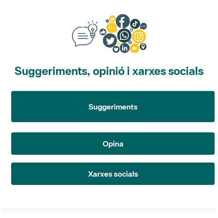
Suggeriments, opinió i xarxes socials
Suggeriments
Opina
Xarxes socials