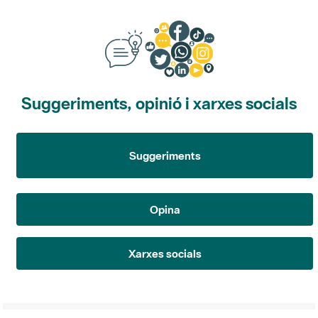
Suggeriments, opinió i xarxes socials
Suggeriments
Opina
Xarxes socials