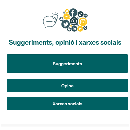
Suggeriments, opinió i xarxes socials
Suggeriments
Opina
Xarxes socials