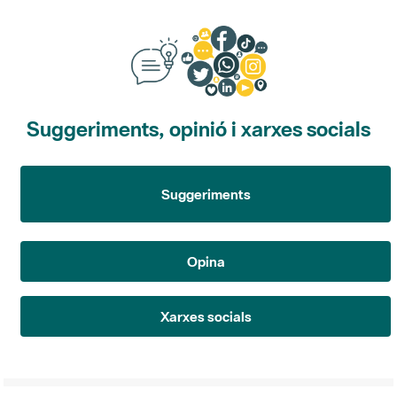
Suggeriments, opinió i xarxes socials
Suggeriments
Opina
Xarxes socials