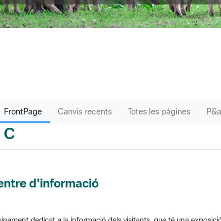
FrontPage
Canvis recents
Totes les pàgines
C
sari
ntre d'informació
ipament dedicat a la informació dels visitants, que té una exposici
 el parc. Pot comptar amb venda de productes o bé gestionar altres s