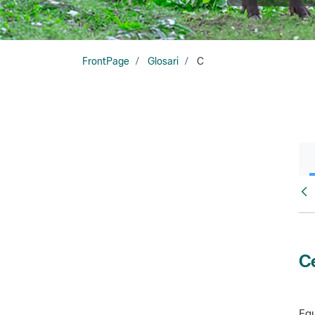
FrontPage
Glosari
C
Glo
Ce
Equ
amb