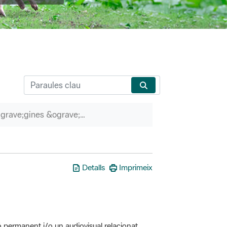
P&agrave;gines &ograve;rfenes
Detalls
Imprimeix
ó permanent i/o un audiovisual relacionat
erveis associats (itineraris guiats, etc.)