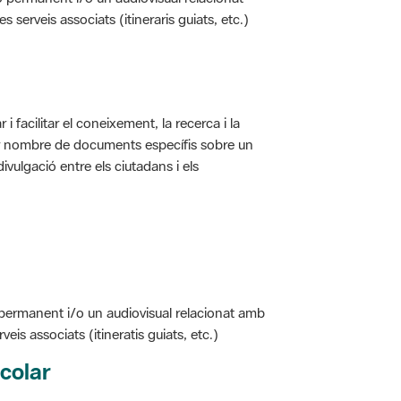
i facilitar el coneixement, la recerca i la
jor nombre de documents específis sobre un
ivulgació entre els ciutadans i els
 permanent i/o un audiovisual relacionat amb
is associats (itineratis guiats, etc.)
colar