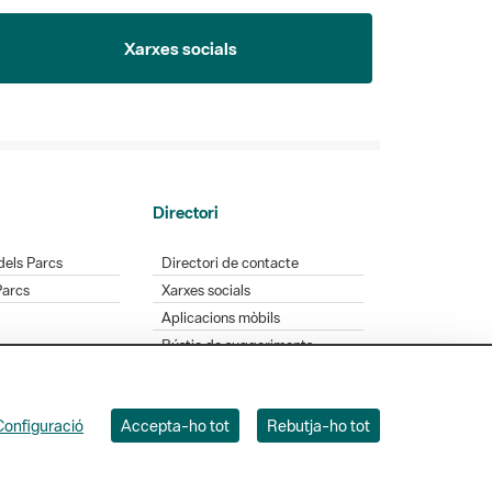
Xarxes socials
Directori
dels Parcs
Directori de contacte
Parcs
Xarxes socials
Aplicacions mòbils
Bústia de suggeriments
Opineu sobre els parcs
Configuració
Accepta-ho tot
Rebutja-ho tot
 Badajoz, 49. 08005 Barcelona. Tel. 934 022 428