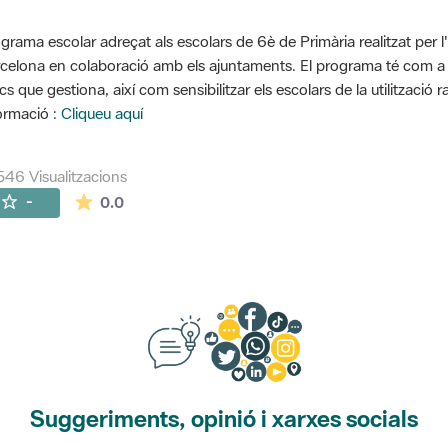
grama escolar adreçat als escolars de 6è de Primària realitzat per l
celona en colaboració amb els ajuntaments. El programa té com a o
cs que gestiona, així com sensibilitzar els escolars de la utilització 
ormació :
Cliqueu aquí
546 Visualitzacions
La mitjana de les valoracions és de 0 estrelles de
-
0.0
Suggeriments, opinió i xarxes socials