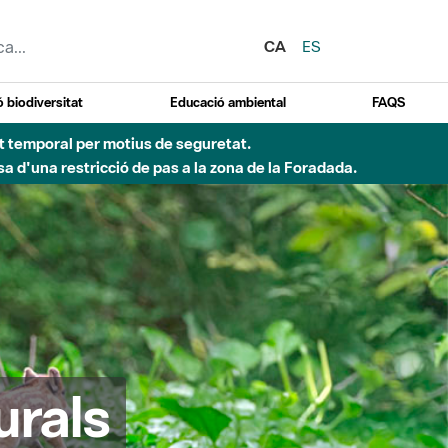
CA
ES
 biodiversitat
Educació ambiental
FAQS
 obres de construcció d'una passera sobre el riu
urals