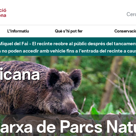
L'Informatiu
Què s'hi pot fer
Conservació
esòs - Afectacions a la llera del Parc Fluvial del Besòs degut a
ricana
arxa de Parcs Nat