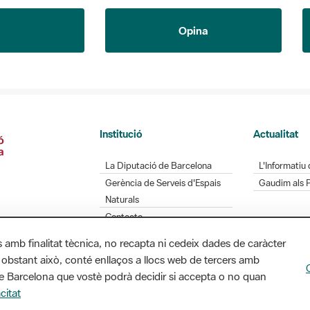
Opina
Institució
Actualitat
La Diputació de Barcelona
L'Informatiu 
Gerència de Serveis d'Espais
Gaudim als 
Naturals
Contacte
s amb finalitat tècnica, no recapta ni cedeix dades de caràcter
 obstant això, conté enllaços a llocs web de tercers amb
Diputació de Barcelona. Edifici Llacuna, 1a planta.
ó de Barcelona que vostè podrà decidir si accepta o no quan
/ xarxaparcs@diba.cat
citat