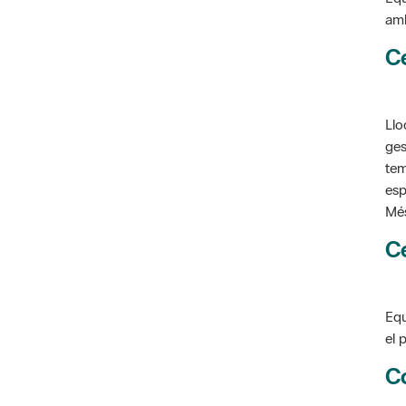
C
Llo
ges
tem
esp
Més
C
Equ
el 
C