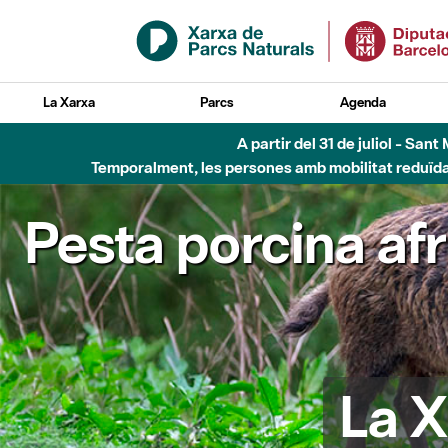
Salta al contingut principal
La Xarxa
Parcs
Agenda
Fins al desembre de 2026 - Parc Fluvial B
Pesta porcina af
La X