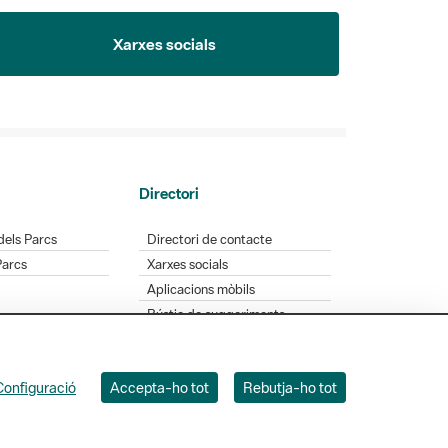
Xarxes socials
Directori
dels Parcs
Directori de contacte
Parcs
Xarxes socials
Aplicacions mòbils
Bústia de suggeriments
Opineu sobre els parcs
Configuració
Accepta-ho tot
Rebutja-ho tot
 Badajoz, 49. 08005 Barcelona. Tel. 934 022 428