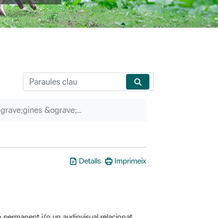
P&agrave;gines &ograve;rfenes
Detalls
Imprimeix
ó permanent i/o un audiovisual relacionat
erveis associats (itineraris guiats, etc.)