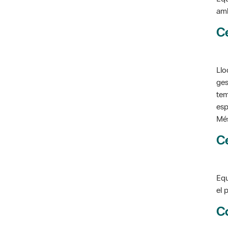
C
Llo
ges
tem
esp
Més
C
Equ
el 
C