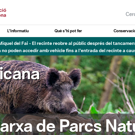
L'Informatiu
Què s'hi pot fer
Conservació
agost - Sant Llorenç-Obac - Nivell 3 del Pla Alfa (perill molt alt 
ricana
arxa de Parcs Nat