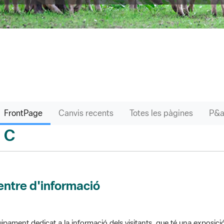
FrontPage
Canvis recents
Totes les pàgines
C
sari
ntre d'informació
ipament dedicat a la informació dels visitants, que té una exposici
 el parc. Pot comptar amb venda de productes o bé gestionar altres s