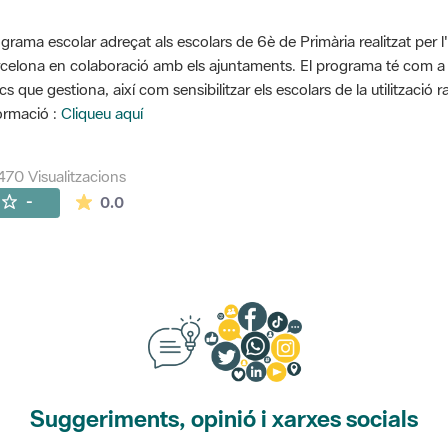
grama escolar adreçat als escolars de 6è de Primària realitzat per l
celona en colaboració amb els ajuntaments. El programa té com a o
cs que gestiona, així com sensibilitzar els escolars de la utilització 
ormació :
Cliqueu aquí
470 Visualitzacions
La mitjana de les valoracions és de 0 estrelles de
-
0.0
Suggeriments, opinió i xarxes socials