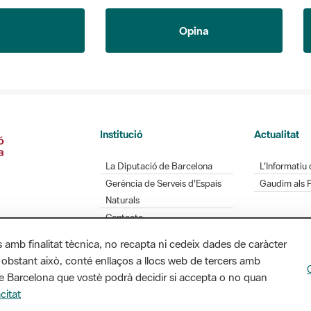
Opina
Institució
Actualitat
La Diputació de Barcelona
L'Informatiu 
Gerència de Serveis d'Espais
Gaudim als 
Naturals
Contacte
s amb finalitat tècnica, no recapta ni cedeix dades de caràcter
 obstant això, conté enllaços a llocs web de tercers amb
Diputació de Barcelona. Edifici Llacuna, 1a planta.
ó de Barcelona que vostè podrà decidir si accepta o no quan
/ xarxaparcs@diba.cat
citat