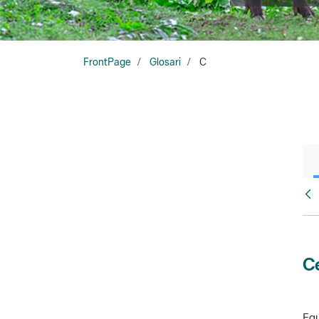
FrontPage
Glosari
C
Glo
Ce
Equ
amb