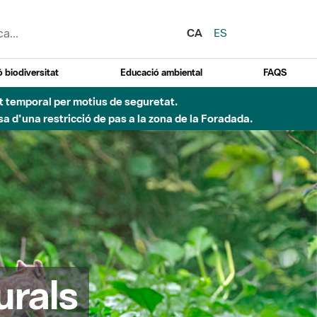
CA
ES
 biodiversitat
Educació ambiental
FAQS
d'incendi)
urals