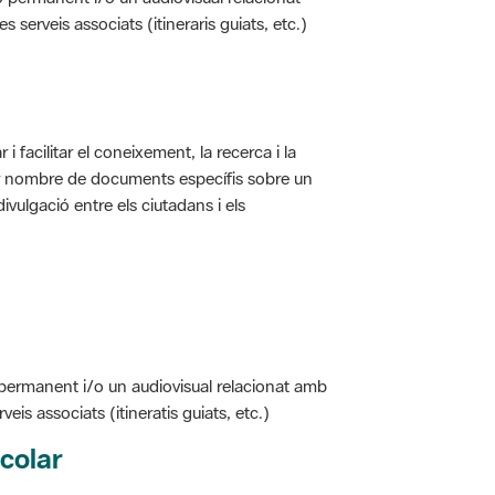
i facilitar el coneixement, la recerca i la
jor nombre de documents específis sobre un
ivulgació entre els ciutadans i els
 permanent i/o un audiovisual relacionat amb
is associats (itineratis guiats, etc.)
colar