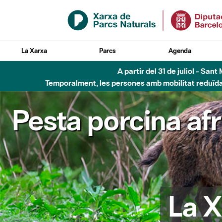
Salta al contingut principal
La Xarxa
Parcs
Agenda
5 d'
Pesta porcina af
La X