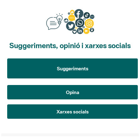
Suggeriments, opinió i xarxes socials
Suggeriments
Opina
Xarxes socials