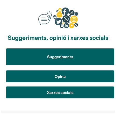
Suggeriments, opinió i xarxes socials
Suggeriments
Opina
Xarxes socials