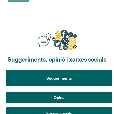
Suggeriments, opinió i xarxes socials
Suggeriments
Opina
Xarxes socials