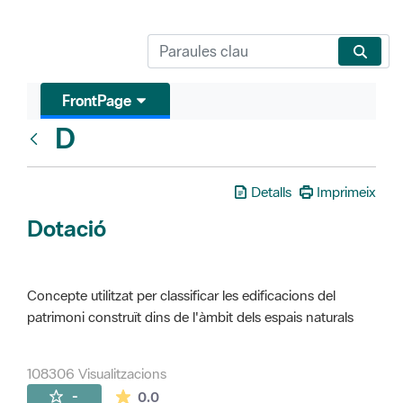
FrontPage
D
Glosari
Detalls
Imprimeix
Dotació
Concepte utilitzat per classificar les edificacions del
patrimoni construït dins de l'àmbit dels espais naturals
108306 Visualitzacions
La mitjana de les valoracions és de 0 estr
-
0.0