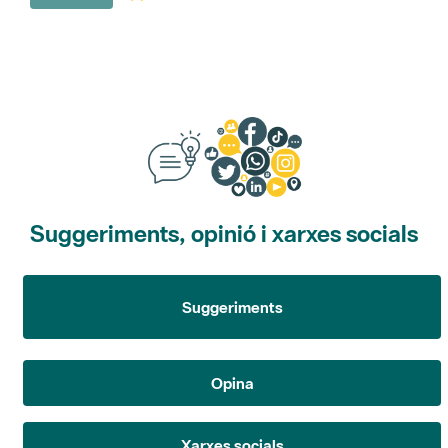
Suggeriments, opinió i xarxes socials
Suggeriments
Opina
Xarxes socials