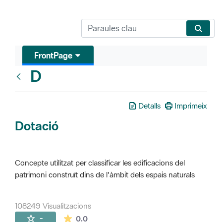
FrontPage
D
Glosari
Detalls
Imprimeix
Dotació
Concepte utilitzat per classificar les edificacions del
patrimoni construït dins de l'àmbit dels espais naturals
108249 Visualitzacions
La mitjana de les valoracions és de 0 estr
-
0.0