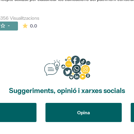
356 Visualitzacions
La mitjana de les valoracions és de 0 estrelles de
-
0.0
Suggeriments, opinió i xarxes socials
Opina