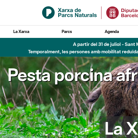
Salta al contingut principal
La Xarxa
Parcs
Agenda
A partir del 31 de juliol - Sa
Temporalment, les persones amb mobilitat reduïda n
Pesta porcina af
La X