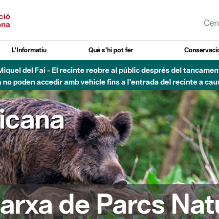
L'Informatiu
Què s'hi pot fer
Conservació
nt Miquel del Fai - El recinte reobre al públic després del tancam
o poden accedir amb vehicle fins a l'entrada del recinte a caus
ricana
arxa de Parcs Nat