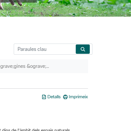
P&agrave;gines &ograve;rfenes
Detalls
Imprimeix
t dins de l'àmbit dels espais naturals