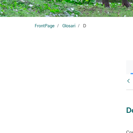
FrontPage
Glosari
D
Glo
D
Con