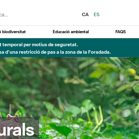
CA
ES
 biodiversitat
Educació ambiental
FAQS
ent temporal per motius de seguretat.
a d'una restricció de pas a la zona de la Foradada.
urals