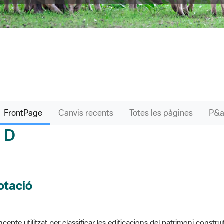
FrontPage
Canvis recents
Totes les pàgines
D
sari
otació
cepte utilitzat per classificar les edificacions del patrimoni construï