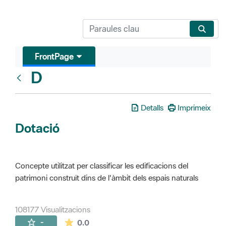
FrontPage
D
Glosari
Detalls
Imprimeix
Dotació
Concepte utilitzat per classificar les edificacions del
patrimoni construït dins de l'àmbit dels espais naturals
108177 Visualitzacions
La mitjana de les valoracions és de 0 estr
-
0.0