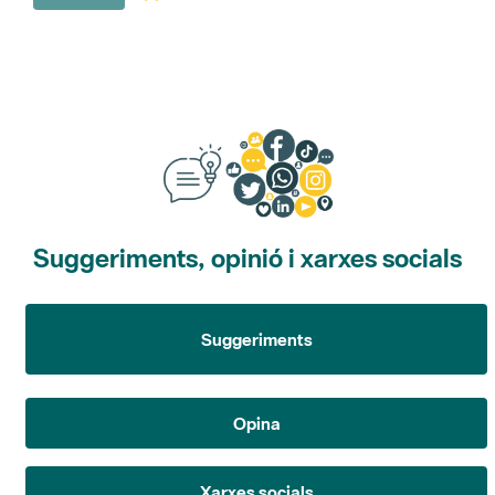
Suggeriments, opinió i xarxes socials
Suggeriments
Opina
Xarxes socials